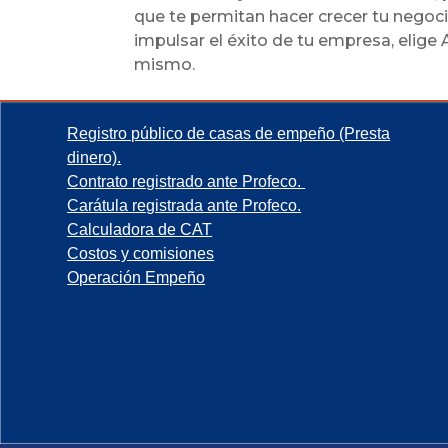
que te permitan hacer crecer tu negoc
impulsar el éxito de tu empresa, elige
mismo.
Registro público de casas de empeño (Presta
dinero).
Contrato registrado ante Profeco.
Carátula registrada ante Profeco.
Calculadora de CAT
Costos y comisiones
Operación Empeño