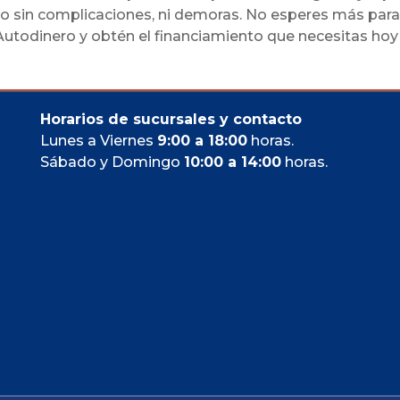
io sin complicaciones, ni demoras. No esperes más par
 Autodinero y obtén el financiamiento que necesitas hoy
Horarios de sucursales y contacto
Lunes a Viernes
9:00 a 18:00
horas.
Sábado y Domingo
10:00 a 14:00
horas.