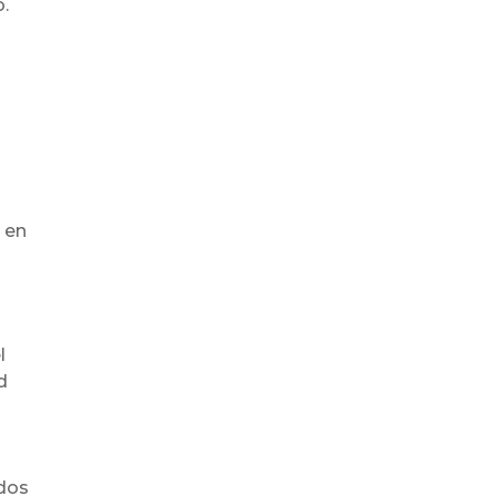
o.
a en
l
d
idos