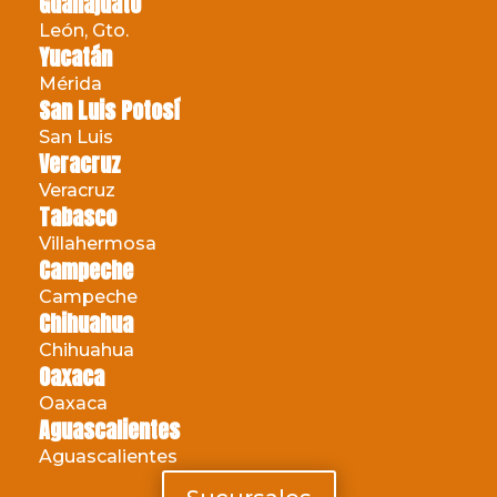
Guanajuato
León, Gto.
Yucatán
Mérida
San Luis Potosí
San Luis
Veracruz
Veracruz
Tabasco
Villahermosa
Campeche
Campeche
Chihuahua
Chihuahua
Oaxaca
Oaxaca
Aguascalientes
Aguascalientes