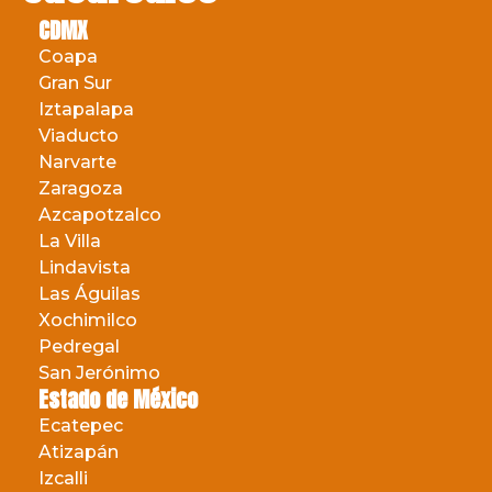
CDMX
Coapa
Gran Sur
Iztapalapa
Viaducto
Narvarte
Zaragoza
Azcapotzalco
La Villa
Lindavista
Las Águilas
Xochimilco
Pedregal
San Jerónimo
Estado de México
Ecatepec
Atizapán
Izcalli