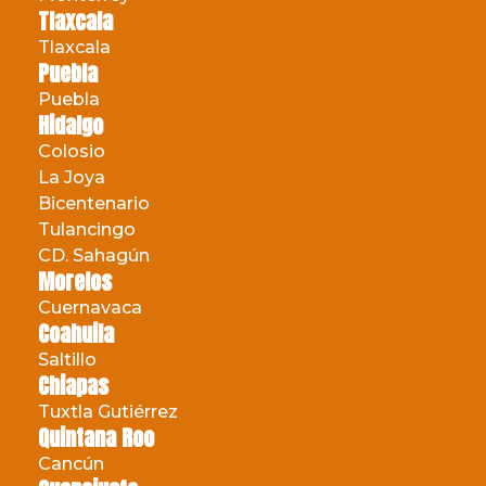
Tlaxcala
Tlaxcala
Puebla
Puebla
Hidalgo
Colosio
La Joya
Bicentenario
Tulancingo
CD. Sahagún
Morelos
Cuernavaca
Coahuila
Saltillo
Chiapas
Tuxtla Gutiérrez
Quintana Roo
Cancún