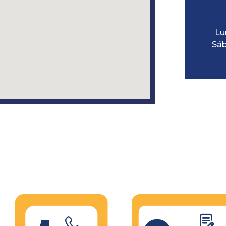
Lu
Sáb