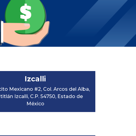
o
Izcalli
rcito Mexicano #2, Col. Arcos del Alba
,
itlán Izcalli
, C.P.
54750
,
Estado de
México