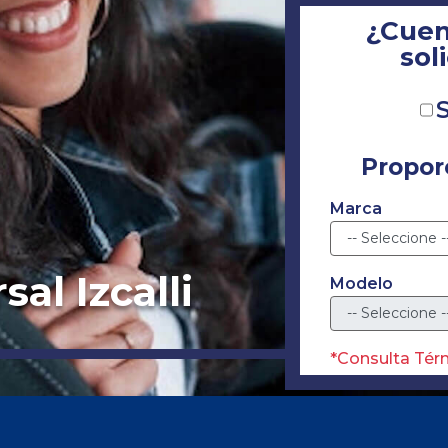
¿Cuen
sol
S
Propor
Marca
sal Izcalli
Modelo
*Consulta Tér