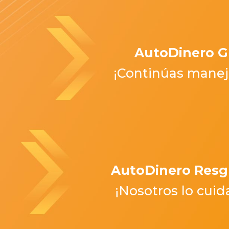
AutoDinero 
¡Continúas mane
AutoDinero Res
¡Nosotros lo cui